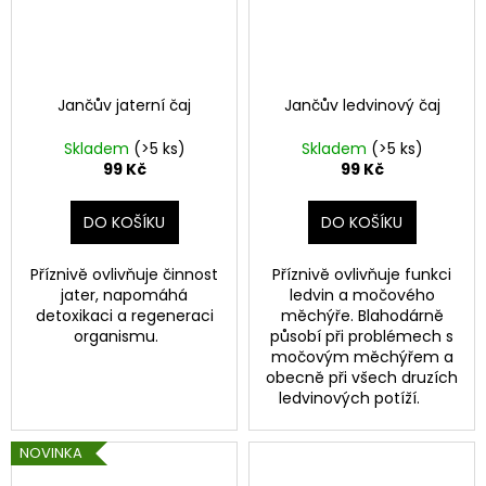
a
j
í
t
Jančův jaterní čaj
Jančův ledvinový čaj
?
Skladem
(>5 ks)
Skladem
(>5 ks)
99 Kč
99 Kč
DO KOŠÍKU
DO KOŠÍKU
HLEDAT
Příznivě ovlivňuje činnost
Příznivě ovlivňuje funkci
jater, napomáhá
ledvin a močového
detoxikaci a regeneraci
měchýře. Blahodárně
organismu.
působí při problémech s
D
močovým měchýřem a
o
obecně při všech druzích
p
ledvinových potíží.
o
r
NOVINKA
u