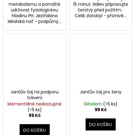
metabolismu a pomáhá
15 minut. Nálev připravujte
udržovat fyziologickou
čerstvý před požitím.
hladinu PH. Jestřabina
Celík zlatobýl - příznivě...
lékařská nať - podpůrný...
Jančův čaj na podporu
Jančův čaj pro ženy
trávení
Momentálně nedostupné
Skladem
(>5 ks)
(>5 ks)
99 Kč
99 Kč
DO KOŠÍKU
DO KOŠÍKU