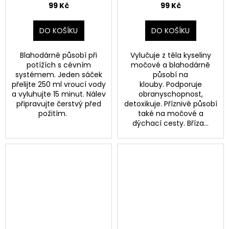
99 Kč
99 Kč
DO KOŠÍKU
DO KOŠÍKU
Blahodárně působí při
Vylučuje z těla kyseliny
potížích s cévním
močové a blahodárně
systémem. Jeden sáček
působí na
přelijte 250 ml vroucí vody
klouby. Podporuje
a vyluhujte 15 minut. Nálev
obranyschopnost,
připravujte čerstvý před
detoxikuje. Příznivě působí
požitím.
také na močové a
dýchací cesty. Bříza...