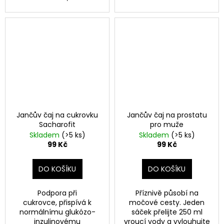
Jančův čaj na cukrovku
Jančův čaj na prostatu
Sacharofit
pro muže
Skladem
(>5 ks)
Skladem
(>5 ks)
99 Kč
99 Kč
DO KOŠÍKU
DO KOŠÍKU
Podpora při
Příznivě působí na
cukrovce, přispívá k
močové cesty. Jeden
normálnímu glukózo-
sáček přelijte 250 ml
inzulinovému
vroucí vody a vylouhujte