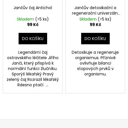
Jančův čaj Antichol
Jančův detoxikační a
regenerační univerzální
čaj
Skladem
(>5 ks)
Skladem
(>5 ks)
99 Kč
99 Kč
DO KOŠÍKU
DO KOŠÍKU
Legendární čaj
Detoxikuje a regeneruje
ostravského léčitele Jiřího
organismus. Příznivě
Janči, který přispívá k
ovlivňuje bilanci
normální funkci žlučníku.
stopových prvků v
Sporýš lékařský Pravý
organismu.
zelený čaj Rozrazil lékařský
Rdesno ptačí ...
Z