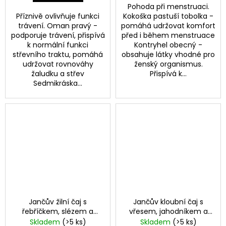
Pohoda při menstruaci.
Příznivě ovlivňuje funkci
Kokoška pastuší tobolka -
trávení. Oman pravý -
pomáhá udržovat komfort
podporuje trávení, přispívá
před i během menstruace
k normální funkci
Kontryhel obecný -
střevního traktu, pomáhá
obsahuje látky vhodné pro
udržovat rovnováhy
ženský organismus.
žaludku a střev
Přispívá k...
Sedmikráska...
Jančův žilní čaj s
Jančův kloubní čaj s
řebříčkem, slézem a
vřesem, jahodníkem a
smetankou
jehlicí
Skladem
(>5 ks)
Skladem
(>5 ks)