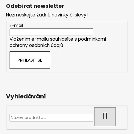
á
Odebírat newsletter
p
Nezmeškejte žádné novinky či slevy!
a
t
E-mail
í
Vložením e-mailu souhlasíte s
podmínkami
ochrany osobních údajů
PŘIHLÁSIT SE
Vyhledávání
HLEDAT