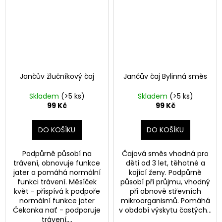
č
u
j
e
m
e
JANČŮV
Jančův žlučníkový čaj
Jančův čaj Bylinná směs
ŽLUČNÍKOVÝ
ČAJ
Skladem
(>5 ks)
Skladem
(>5 ks)
99
99 Kč
99 Kč
Kč
DO KOŠÍKU
DO KOŠÍKU
Podpůrně působí na
Čajová směs vhodná pro
trávení, obnovuje funkce
děti od 3 let, těhotné a
jater a pomáhá normální
kojící ženy. Podpůrně
funkci trávení. Měsíček
působí při průjmu, vhodný
květ - přispívá k podpoře
při obnově střevních
normální funkce jater
mikroorganismů. Pomáhá
Čekanka nať - podporuje
v období výskytu častých...
trávení,...