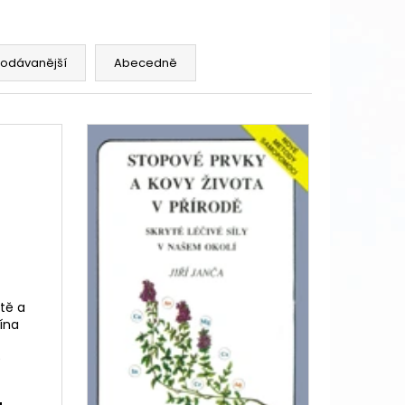
rodávanější
Abecedně
ítě a
ína
)