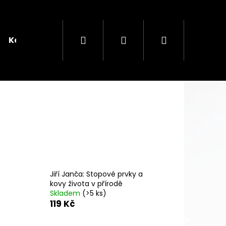
Hledat
Přihlášení
Nákupní
Kontakt
košík
Následující
KOVÝ ČAJ
Jiří Janča: Stopové prvky a
kovy života v přírodě
Skladem
(>5 ks)
119 Kč