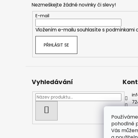
p
Nezmeškejte žádné novinky či slevy!
a
t
E-mail
í
Vložením e-mailu souhlasíte s
podmínkami o
PŘIHLÁSIT SE
Vyhledávání
Kont
inf
72
Js
HLEDAT
Používáme 
pohodlně p
Vás můžeme
a použitel