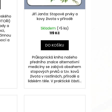
Jiří Janča: Stopové prvky a
vského
kovy života v přírodě
AUTOŘI)
ady a
Skladem
(>5 ks)
ci,
119 Kč
činnou
mocí a
.
DO KOŠÍKU
Průkopnická kniha našeho
předního znalce alternativní
medicíny se zabývá obsahem
stopových prvků a tzv. kovů
života v rostlinách, přírodě a
lidském těle. V praktické části...