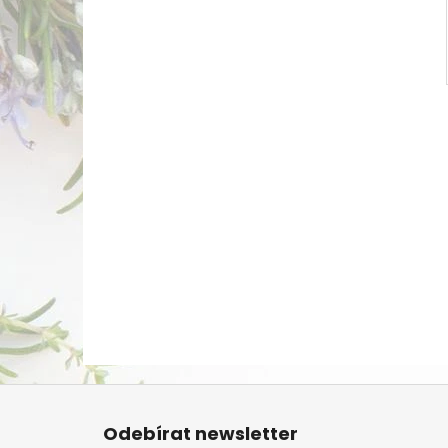
Z
á
Odebírat newsletter