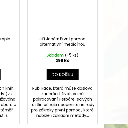
erapie
Jiří Janča: První pomoc
alternativní medicínou
)
Skladem
(>5 ks)
299 Kč
DO KOŠÍKU
ch knih
Publikace, která může doslova
dy (viz
zachránit život, volné
važována
pokračování Herbáře léčivých
o oboru u
rostlin přináší neocenitelné rady
y téměř
pro zákroky první pomoci, které
i s...
nabízejí základní metody...