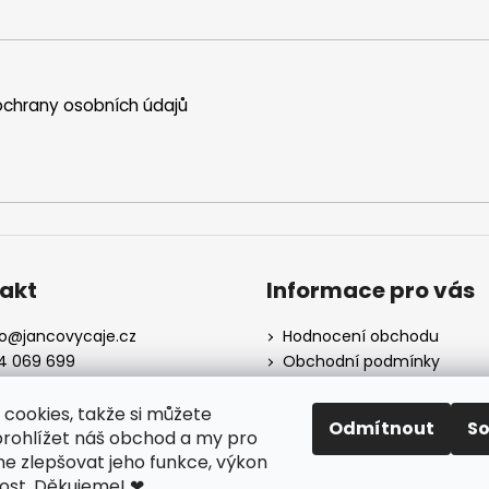
p
i
s
u
chrany osobních údajů
akt
Informace pro vás
o
@
jancovycaje.cz
Hodnocení obchodu
4 069 699
Obchodní podmínky
me na Facebooku
Podmínky ochrany osobní
údajů
cookies, takže si můžete
Odmítnout
S
Certifikáty
rohlížet náš obchod a my pro
Používané byliny
 zlepšovat jeho funkce, výkon
Odstoupení od kupní smlo
nost. Děkujeme!
❤