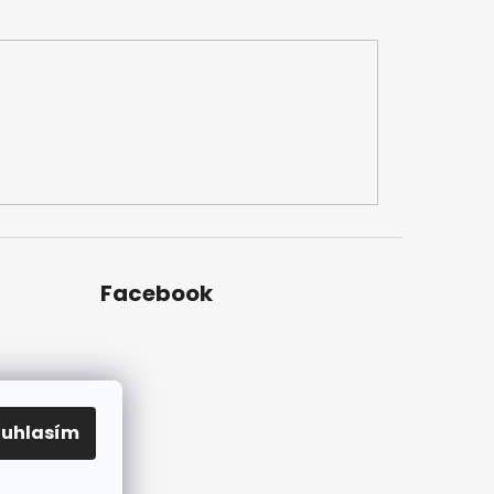
Facebook
ch
ouhlasím
uvy