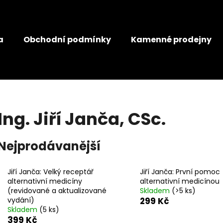
a
Obchodní podmínky
Kamenné prodejny
Co potřebujete najít?
HLEDAT
Ing. Jiří Janča, CSc.
Doporučujeme
Nejprodávanější
JANČŮV JATERNÍ ČAJ
JANČŮV ŽLUČNÍ
Jiří Janča: Velký receptář
Jiří Janča: První pomoc
99 Kč
99 Kč
alternativní medicíny
alternativní medicínou
(revidované a aktualizované
Skladem
(>5 ks)
vydání)
299 Kč
Skladem
(5 ks)
399 Kč