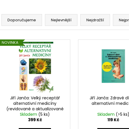
Ř
a
Doporučujeme
Nejlevnější
Nejdražší
Nejp
z
e
V
n
NOVINKA
ý
í
p
p
i
r
s
o
p
d
r
u
o
k
d
Jiří Janča: Velký receptář
Jiří Janča: Zdravé d
t
alternativní medicíny
alternativní medic
u
(revidované a aktualizované
ů
k
Skladem
vydání)
(5 ks)
Skladem
(>5 ks
t
399 Kč
119 Kč
ů