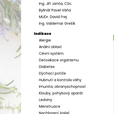
Ing. Jiří Janča, CSc.
a
Bylinář Pavel Váňa
n
MUDr. David Frej
e
Ing. Valdemar Grešík
l
Indikace
Alergie
Anální oblast
Cévní systém
Detoxikace organismu
Diabetes
Dýchací potíže
Hubnutí a kontrola váhy
Imunita, obranyschopnost
Klouby, pohybový aparát
Ledviny
Menstruace
Nachlazení, kašel