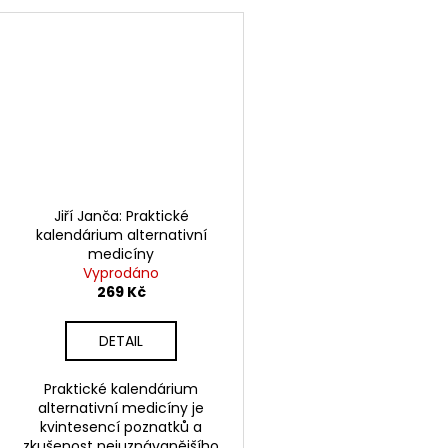
Jiří Janča: Praktické
kalendárium alternativní
medicíny
Vyprodáno
269 Kč
DETAIL
Praktické kalendárium
alternativní medicíny je
kvintesencí poznatků a
zkušenost nejuznávanějšího