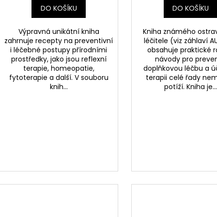
DO KOŠÍKU
DO KOŠÍKU
Výpravná unikátní kniha
Kniha známého ostra
zahrnuje recepty na preventivní
léčitele (viz záhlaví 
i léčebné postupy přírodními
obsahuje praktické r
prostředky, jako jsou reflexní
návody pro preven
terapie, homeopatie,
doplňkovou léčbu a ú
fytoterapie a další. V souboru
terapii celé řady ne
knih...
potíží. Kniha je..