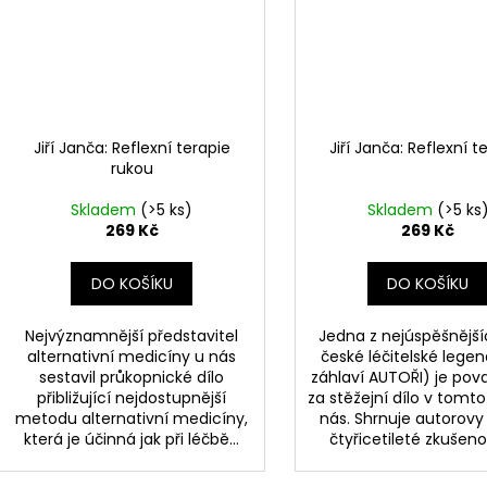
Jiří Janča: Reflexní terapie
Jiří Janča: Reflexní t
rukou
Skladem
(>5 ks)
Skladem
(>5 ks
269 Kč
269 Kč
DO KOŠÍKU
DO KOŠÍKU
Nejvýznamnější představitel
Jedna z nejúspěšnější
alternativní medicíny u nás
české léčitelské legen
sestavil průkopnické dílo
záhlaví AUTOŘI) je po
přibližující nejdostupnější
za stěžejní dílo v tomt
metodu alternativní medicíny,
nás. Shrnuje autorov
která je účinná jak při léčbě...
čtyřicetileté zkušenost