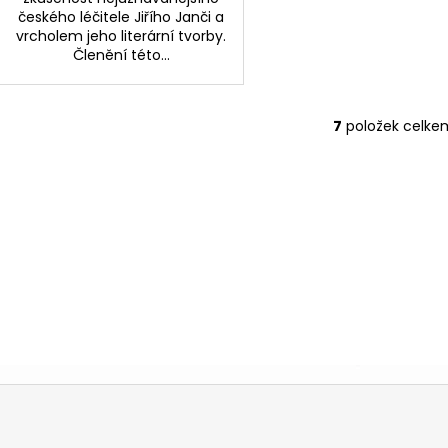
českého léčitele Jiřího Janči a
vrcholem jeho literární tvorby.
Členění této...
7
položek celke
O
v
l
á
d
a
c
í
p
r
v
k
y
v
ý