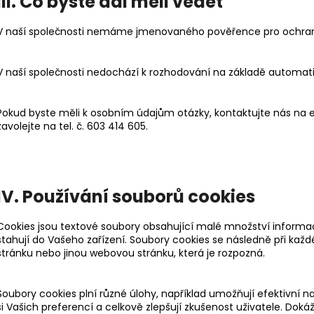
III. Co byste dál měli vědět
V naší společnosti nemáme jmenovaného pověřence pro ochran
V naší společnosti nedochází k rozhodování na základě automatic
Pokud byste měli k osobním údajům otázky, kontaktujte nás na
zavolejte na tel. č. 603 414 605.
IV. Používání souborů cookies
Cookies jsou textové soubory obsahující malé množství informac
stahují do Vašeho zařízení. Soubory cookies se následně při každ
stránku nebo jinou webovou stránku, která je rozpozná.
Soubory cookies plní různé úlohy, například umožňují efektivní
si Vašich preferencí a celkově zlepšují zkušenost uživatele. Doká