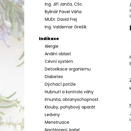
Ing. Jiří Janča, CSc.
a
Bylinář Pavel Váňa
n
MUDr. David Frej
e
Ing. Valdemar Grešík
l
Indikace
Alergie
Anální oblast
Cévní systém
Detoxikace organismu
Diabetes
Dýchací potíže
Hubnutí a kontrola váhy
Imunita, obranyschopnost
Klouby, pohybový aparát
Ledviny
Menstruace
Nachlazení, kašel