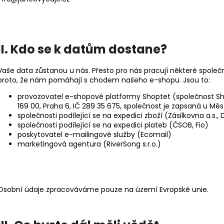
II. Kdo se k datům dostane?
Vaše data zůstanou u nás. Přesto pro nás pracují některé společ
proto, že nám pomáhají s chodem našeho e-shopu. Jsou to:
provozovatel e-shopové platformy Shoptet (společnost Sho
169 00, Praha 6, IČ 289 35 675, společnost je zapsaná u Měs
společnosti podílející se na expedici zboží (Zásilkovna a.s., 
společnosti podílející se na expedici plateb (ČSOB, Fio)
poskytovatel e-mailingové služby (Ecomail)
marketingová agentura (RiverSong s.r.o.)
Osobní údaje zpracováváme pouze na území Evropské unie.