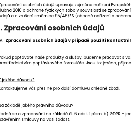
Zpracování osobních údajů upravuje zejména nařízení Evropskéh
dubna 2016 o ochraně fyzických sobo v souvislosti se zpracová
údajů a o zrušení směrnice 95/46/ES (obecné nařízení o ochran
I. Zpracování osobních údajů
A.
Zpracování osobních údajů v případě použití kontaktn
Pokud poptáváte naše produkty a služby, budeme pracovat s vaši
prostřednictvím poptávkového formuláře. Jsou to: jméno, příjmen
Z jakého důvodu?
Kontaktujeme vás přes ně pro další domluvu ohledně zboží.
Na základě jakého právního důvodu?
Jedná se o zpracování na základě čl. 6 odst. 1 písm. b) GDPR – j
uzavřením smlouvy na vaši žádost.