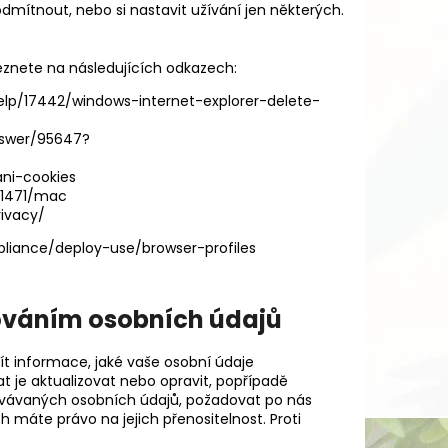
mítnout, nebo si nastavit užívání jen některých.
leznete na následujících odkazech:
elp/17442/windows-internet-explorer-delete-
nswer/95647?
ani-cookies
i11471/mac
rivacy/
liance/deploy-use/browser-profiles
cováním osobních údajů
ít informace, jaké vaše osobní údaje
 je aktualizovat nebo opravit, popřípadě
vávaných osobních údajů, požadovat po nás
 máte právo na jejich přenositelnost. Proti