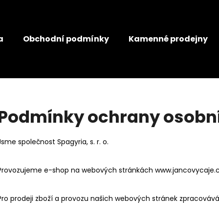
a
Obchodní podmínky
Kamenné prodejny
Co potřebujete najít?
HLEDAT
Podmínky ochrany osobn
Doporučujeme
Jsme společnost Spagyria, s. r. o.
JANČŮV JATERNÍ ČAJ
JANČŮV ŽLUČNÍ
Provozujeme e-shop na webových stránkách www.jancovycaje.
99 Kč
99 Kč
Pro prodeji zboží a provozu našich webových stránek zpracováv