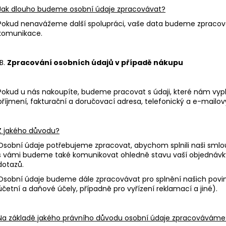
Jak dlouho budeme osobní údaje zpracovávat?
Pokud nenavážeme další spolupráci, vaše data budeme zpracová
komunikace.
B.
Zpracování osobních údajů v případě nákupu
Pokud u nás nakoupíte, budeme pracovat s údaji, které nám vypln
příjmení, fakturační a doručovací adresa, telefonický a e-mailov
Z jakého důvodu?
Osobní údaje potřebujeme zpracovat, abychom splnili naši smlou
s vámi budeme také komunikovat ohledně stavu vaší objednávky
dotazů.
Osobní údaje budeme dále zpracovávat pro splnění našich povin
účetní a daňové účely, případně pro vyřízení reklamací a jiné).
Na základě jakého právního důvodu osobní údaje zpracováváme