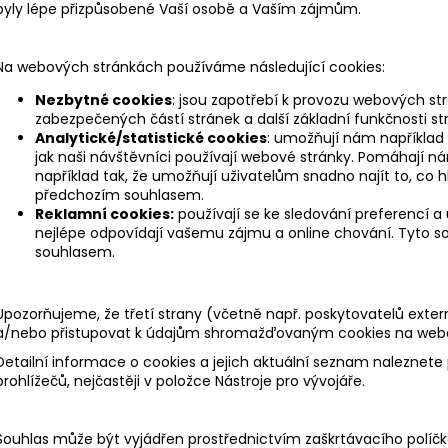
byly lépe přizpůsobené Vaší osobě a Vaším zájmům.
Na webových stránkách používáme následující cookies:
Nezbytné cookies
: jsou zapotřebí k provozu webových str
zabezpečených částí stránek a další základní funkčnosti st
Analytické/statistické cookies
: umožňují nám například 
jak naši návštěvníci používají webové stránky. Pomáhají ná
například tak, že umožňují uživatelům snadno najít to, co 
předchozím souhlasem.
Reklamní cookies:
používají se ke sledování preferencí a 
nejlépe odpovídají vašemu zájmu a online chování. Tyto
souhlasem.
Upozorňujeme, že třetí strany (včetně např. poskytovatelů exte
a/nebo přistupovat k údajům shromažďovaným cookies na web
Detailní informace o cookies a jejich aktuální seznam naleznete
prohlížečů, nejčastěji v položce Nástroje pro vývojáře.
Souhlas může být vyjádřen prostřednictvím zaškrtávacího políčka