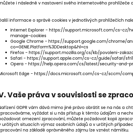
můžete i následně v nastavení svého internetového prohlížeče od
Další informace o správě cookies v jednotlivých prohlížečích na
Internet Explorer -
https://support.microsoft.com/cs-cz/h
manage-cookies
Google Chrome -
https://support.google.com/chrome/a
co=GENIE.Platform%3DDesktop&hl=cs
Firefox -
https://support.mozilla.org/cs/kb/povoleni-zakaz
Safari -
https://support.apple.com/cs-cz/guide/safari/sfr
Opera -
https://help.opera.com/cs/latest/security-and-p
Microsoft Edge -
https://docs.microsoft.com/cs-cz/sccm/comp
V. Vaše práva v souvislosti se zpra
Nařízení GDPR vám dává mimo jiné právo obrátit se na nás a cht
zpracováváme, vyžádat si u nás přístup k těmto údajům a nechat
požadovat omezení zpracování, můžete požadovat kopii zpraco
v určitých situacích výmaz osobních údajů a v určitých případech
zpracování na základě oprávněného zájmu lze vznést námitku.