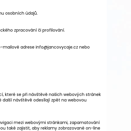
u osobních údajů.
kého zpracování či profilování.
 e-mailové adrese info@jancovycaje.cz nebo
í, které se při návštěvě našich webových stránek
é další návštěvě odesílají zpět na webovou
 navigaci mezi webovými stránkami, zapamatování
žou také zajistit, aby reklamy zobrazované on-line