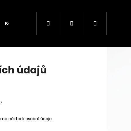
Hledat
Přihlášení
Nákupní
Kontakt
košík
ích údajů
Následující
KOVÝ ČAJ
cz
áme některé osobní údaje.