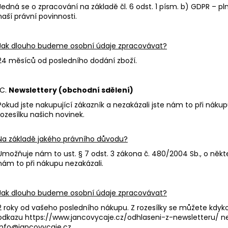
Jedná se o zpracování na základě čl. 6 odst. 1 písm. b) GDPR – pln
naší právní povinnosti.
Jak dlouho budeme osobní údaje zpracovávat?
24 měsíců od posledního dodání zboží.
C.
Newslettery (obchodní sdělení)
Pokud jste nakupující zákazník a nezakázali jste nám to při nák
rozesílku našich novinek.
Na základě jakého právního důvodu?
Umožňuje nám to ust. § 7 odst. 3 zákona č. 480/2004 Sb., o někt
nám to při nákupu nezakázali.
Jak dlouho budeme osobní údaje zpracovávat?
2 roky od vašeho posledního nákupu. Z rozesílky se můžete kdyko
odkazu https://www.jancovycaje.cz/odhlaseni-z-newsletteru/ ne
info@jancovycaje.cz