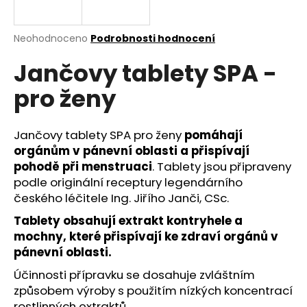
a
j
Průměrné
Neohodnoceno
Podrobnosti hodnocení
í
hodnocení
Jančovy tablety SPA -
produktu
t
je
?
pro ženy
0,0
z
5
hvězdiček.
Jančovy tablety SPA pro ženy
pomáhají
orgánům v pánevní oblasti a přispívají
HLEDAT
pohodě při menstruaci
. Tablety jsou připraveny
podle originální receptury legendárního
českého léčitele Ing. Jiřího Janči, CSc.
D
Tablety obsahují extrakt kontryhele a
o
mochny, které přispívají ke zdraví orgánů v
p
pánevní oblasti.
o
Účinnosti přípravku se dosahuje zvláštním
r
způsobem výroby s použitím nízkých koncentrací
u
rostlinných extraktů.