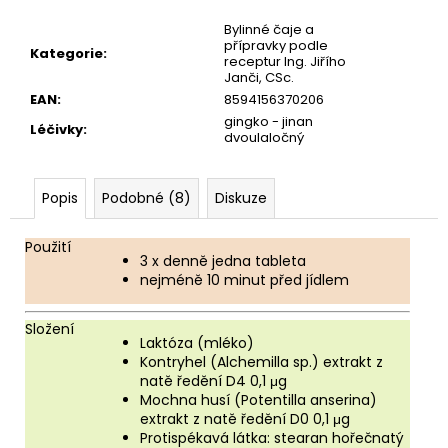
Bylinné čaje a
přípravky podle
Kategorie
:
receptur Ing. Jiřího
Janči, CSc.
EAN
:
8594156370206
gingko - jinan
Léčivky
:
dvoulaločný
Popis
Podobné (8)
Diskuze
Použití
3 x denně jedna tableta
nejméně 10 minut před jídlem
Složení
Laktóza (mléko)
Kontryhel (Alchemilla sp.) extrakt z
natě ředění D4 0,1 μg
Mochna husí (Potentilla anserina)
extrakt z natě ředění D0 0,1 μg
Protispékavá látka: stearan hořečnatý