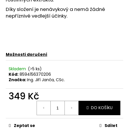
č
u
Díky složení je nenávykový a nemá žádné
j
nepříznivé vedlejší účinky.
e
m
e
JANČŮV
KLOUBNÍ
ČAJ
Možnosti doručení
S
VŘESEM,
JAHODNÍKEM
Skladem
(>5 ks)
A
Kód:
8594156370206
JEHLICÍ
Značka:
Ing. Jiří Janča, CSc.
99
Kč
349 Kč
Měrná
DO KOŠÍKU
cena:
Zeptat se
Sdílet