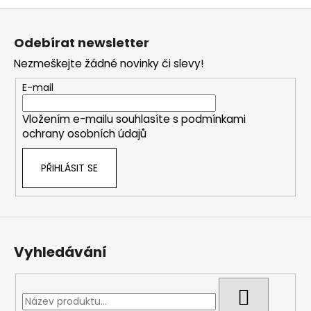
Z
á
Odebírat newsletter
p
Nezmeškejte žádné novinky či slevy!
a
t
E-mail
í
Vložením e-mailu souhlasíte s
podmínkami
ochrany osobních údajů
PŘIHLÁSIT SE
Vyhledávání
HLEDAT