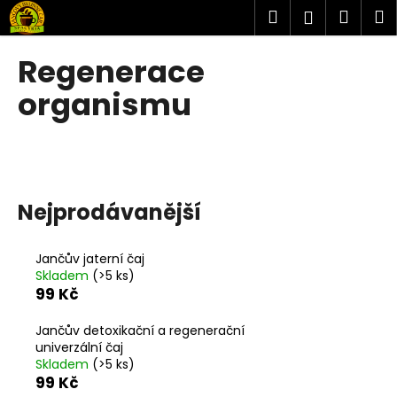
K
Přejít
Hledat
Náku
M
Přihlášen
na
o
obsah
Zpět
Zpět
košík
š
Regenerace
í
C
organismu
k
o
p
o
t
ř
Nejprodávanější
e
b
Jančův jaterní čaj
u
Skladem
(>5 ks)
99 Kč
j
e
Jančův detoxikační a regenerační
t
univerzální čaj
Skladem
(>5 ks)
e
99 Kč
n