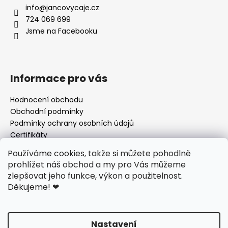
info
@
jancovycaje.cz
724 069 699
Jsme na Facebooku
Informace pro vás
Hodnocení obchodu
Obchodní podmínky
Podmínky ochrany osobních údajů
Certifikáty
Používané byliny
Používáme cookies, takže si můžete pohodlně
Odstoupení od kupní smlouvy
prohlížet náš obchod a my pro Vás můžeme
zlepšovat jeho funkce, výkon a použitelnost.
Děkujeme!
❤
Facebook
Nastavení