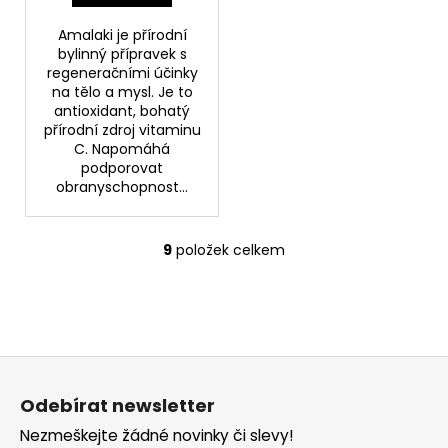
Amalaki je přírodní
bylinný přípravek s
regeneračními účinky
na tělo a mysl. Je to
antioxidant, bohatý
přírodní zdroj vitaminu
C. Napomáhá
podporovat
obranyschopnost...
9
položek celkem
O
v
l
á
d
Z
a
á
c
Odebírat newsletter
í
p
p
Nezmeškejte žádné novinky či slevy!
a