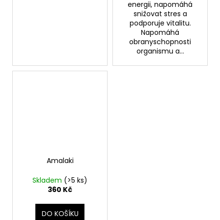
energii, napomáhá
snižovat stres a
podporuje vitalitu.
Napomáhá
obranyschopnosti
organismu a...
Amalaki
Skladem
(>5 ks)
360 Kč
DO KOŠÍKU