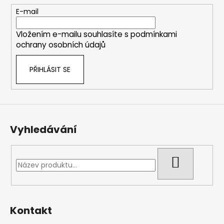
r
t
E-mail
v
í
k
Vložením e-mailu souhlasíte s
podmínkami
y
ochrany osobních údajů
v
ý
p
PŘIHLÁSIT SE
i
s
u
Vyhledávání
HLEDAT
Kontakt