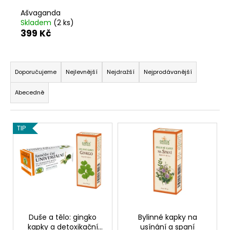
a
Ašvaganda
Skladem
(2 ks)
j
399 Kč
í
t
Ř
?
a
Doporučujeme
Nejlevnější
Nejdražší
Nejprodávanější
z
Abecedně
e
n
HLEDAT
V
í
TIP
ý
p
p
r
D
i
o
o
s
d
p
p
u
o
r
k
r
o
Duše a tělo: gingko
Bylinné kapky na
t
u
kapky a detoxikační
usínání a spaní