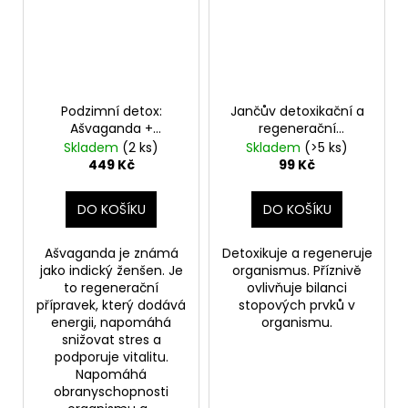
Podzimní detox:
Jančův detoxikační a
Ašvaganda +
regenerační
Detoxikační čaj
univerzální čaj
Skladem
(2 ks)
Skladem
(>5 ks)
449 Kč
99 Kč
DO KOŠÍKU
DO KOŠÍKU
Ašvaganda je známá
Detoxikuje a regeneruje
jako indický ženšen. Je
organismus. Příznivě
to regenerační
ovlivňuje bilanci
přípravek, který dodává
stopových prvků v
energii, napomáhá
organismu.
snižovat stres a
podporuje vitalitu.
Napomáhá
obranyschopnosti