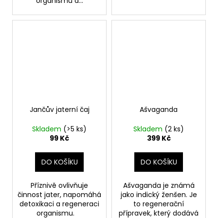
organismu a...
Jančův jaterní čaj
Ašvaganda
Skladem
(>5 ks)
Skladem
(2 ks)
99 Kč
399 Kč
DO KOŠÍKU
DO KOŠÍKU
Příznivě ovlivňuje
Ašvaganda je známá
činnost jater, napomáhá
jako indický ženšen. Je
detoxikaci a regeneraci
to regenerační
organismu.
přípravek, který dodává