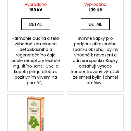
č
d
ů
čaj
Vyprodáno
Vyprodáno
u
u
199 Kč
139 Kč
j
k
e
t
DETAIL
DETAIL
m
ů
e
Harmonie ducha a těla:
Bylinné kapky pro
výhodná kombinace
podporu přirozeného
JANČŮV
DETOXIKAČNÍ
detoxikačního a
spánku obsahují byliny
A
regeneračního čaje
vhodné k navození a
REGENERAČNÍ
podle receptury léčitele
udržení spánku. Kapky
UNIVERZÁLNÍ
Ing. Jiřího Janči, CSc. a
obsahují vysoce
ČAJ
kapek ginkgo biloba s
koncentrovaný výtažek
99
pozitivním vlivem na
ze směsi bylin (chmel
Kč
paměť,...
otáčivý...