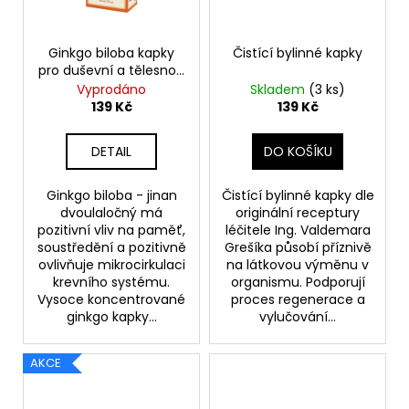
Ginkgo biloba kapky
Čistící bylinné kapky
pro duševní a tělesnou
svěžest
Vyprodáno
Skladem
(3 ks)
139 Kč
139 Kč
DETAIL
DO KOŠÍKU
Ginkgo biloba - jinan
Čistící bylinné kapky dle
dvoulaločný má
originální receptury
pozitivní vliv na paměť,
léčitele Ing. Valdemara
soustředění a pozitivně
Grešíka působí příznivě
ovlivňuje mikrocirkulaci
na látkovou výměnu v
krevního systému.
organismu. Podporují
Vysoce koncentrované
proces regenerace a
ginkgo kapky...
vylučování...
AKCE