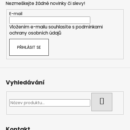
Nezmeškejte žádné novinky či slevy!
a
t
E-mail
í
Vložením e-mailu souhlasíte s
podmínkami
ochrany osobních údajů
PŘIHLÁSIT SE
Vyhledávání
HLEDAT
Kontakt