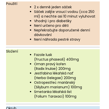
Použití
2 x denně jeden sáček
Sáček zalijte vroucí vodou (cca 250
ml) a nechte asi 10 minut vyluhovat
Vhodný i pro diabetiky
Není určeno pro děti
Nepřekračujte doporučené denní
dávkování
Není náhrada pestré stravy
Složení
Fazole lusk
(Fructus phaseoli) 400mg
Oman pravý kořen
(Radix lnulae) 200mg
Jestřabina lékařská nať
(Herba Gelegae) 200mg
Ostropestřec mariánský
(Silybum marianum) 100mg
Smetanka lékařská list
(Folium Taraxaci) 100mg
Okruh