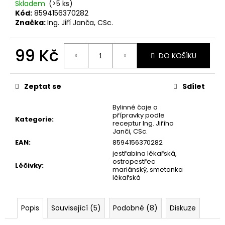
č
Skladem
(>5 ks)
u
Kód:
8594156370282
j
Značka:
Ing. Jiří Janča, CSc.
e
m
99 Kč
e
DO KOŠÍKU
Měrná
JANČOVY
cena:
TABLETY
Zeptat se
Sdílet
AL
-
Bylinné čaje a
SNÍŽENÍ
přípravky podle
ALERGICKÝCH
Kategorie
:
receptur Ing. Jiřího
REAKCÍ
Janči, CSc.
349
EAN
:
8594156370282
Kč
jestřabina lékařská,
ostropestřec
Léčivky
:
mariánský, smetanka
lékařská
Popis
Související (5)
Podobné (8)
Diskuze