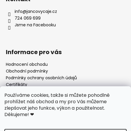
info
@
jancovycaje.cz
724 069 699
Jsme na Facebooku
Informace pro vás
Hodnocení obchodu
Obchodní podmínky
Podmínky ochrany osobních údajů
Certifikáty
Používané byliny
Používáme cookies, takže si můžete pohodlně
Odstoupení od kupní smlouvy
prohlížet náš obchod a my pro Vás můžeme
zlepšovat jeho funkce, výkon a použitelnost.
Děkujeme!
❤
Facebook