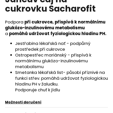
je
a
cukrovku Sacharofit
0,0
z
j
5
í
hvězdiček.
Podpora
při cukrovce, přispívá k normálnímu
t
glukózo-inzulinovému metabolismu
?
a
pomáhá udržovat fyziologickou hladinu PH.
Jestřabina lékařská nať - podpůrný
prostředek při cukrovce
Ostropestřec mariánský - přispívá k
HLEDAT
normálnímu glukózo-inzulinovému
metabolismu
Smetanka lékařská list- působí příznivé na
funkci střev. pomáhá udržovat fyziologickou
D
hladinu PH v žaludku.
o
Podporuje chuť k jídlu
p
o
r
Možnosti doručení
u