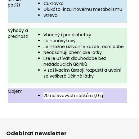
Cukrovka
potíží
Glukózo-inzulinovému metabolismu
Střeva
Výhody a
Vhodný i pro diabetiky
přednosti
Je nenávykový
Je možné užívání v každé roční době
Neobsahují chemické látky
Lze je užívat dlouhodobě bez
nežádoucích účinků
V zažívacím ústrojí rozpustí a uvolní
se veškeré účinné látky
Objem
20 nálevových sáčků a 1,0 g
Z
á
Odebírat newsletter
p