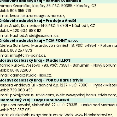
Královéhradecký kraj
- Roman Kvasnička
Roman Kvasnička, Kosičky 35, PSČ: 50365 - Kosičky, CZ
Mobil: 605 955 719
Email:
kvasnicka.romca@seznam.cz
,
Královéhradecký kraj
- Prodejna Anděl
Milan Anděl, Kamenice 140, PSČ: 54701 - Náchod 1, CZ
Mobil: +420 604 988 112
Email:
Nachod.Andel@seznam.cz
,
Královéhradecký kraj
- TCM POINT s.r.o.
Zdeňka Schirlová, Masarykovo náměstí 18, PSČ: 54954 - Police na
Mobil: 603 257 873
Email:
info@tcm-point.cz
,
Moravskoslezský kraj
- Studio ILLIOS
Darina Rüllová, Alešova 793, PSČ: 73581 - Bohumín - Nový Bohum
Mobil: 604832960
Email:
darina@studio-illios.cz
,
Moravskoslezský kraj
- POKOJ Barus triVia
Barbora Andrlová, ul. Radniční č.p. 1237, PSČ: 73801 - Frýdek Míste
Mobil: 739 060 453
Email:
pokoj@barus-trivia.com
, Web:
www.pokoj.barus-trivia.com
Olomoucký kraj
- Olga Bohunovská
Olga Bohunovská, Skrbeňská 22, PSČ: 78335 - Horka nad Moravou
Mobil: 723 357 951
Email:
oluska.bohuska@centrum.cz
, Web:
www.klicekezdravi.cz
,