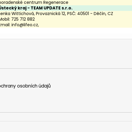
poradenské centrum Regenerace
Ústecký kraj
- TEAM UPDATE s.r.o.
Lenka Wittichová, Provaznická 12, PSČ: 40501 - Děčín, CZ
Mobil: 725 712 882
Email:
info@lifeo.cz
,
chrany osobních údajů