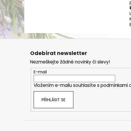
Z
á
Odebírat newsletter
p
Nezmeškejte žádné novinky či slevy!
a
t
E-mail
í
Vložením e-mailu souhlasíte s
podmínkami o
PŘIHLÁSIT SE