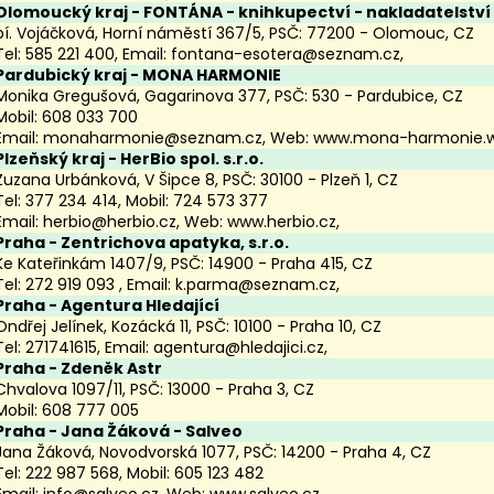
Olomoucký kraj
- FONTÁNA - knihkupectví - nakladatelství
pí. Vojáčková, Horní náměstí 367/5, PSČ: 77200 - Olomouc, CZ
Tel: 585 221 400, Email:
fontana-esotera@seznam.cz
,
Pardubický kraj
- MONA HARMONIE
Monika Gregušová, Gagarinova 377, PSČ: 530 - Pardubice, CZ
Mobil: 608 033 700
Email:
monaharmonie@seznam.cz
, Web:
www.mona-harmonie.w
Plzeňský kraj
- HerBio spol. s.r.o.
Zuzana Urbánková, V Šipce 8, PSČ: 30100 - Plzeň 1, CZ
Tel: 377 234 414, Mobil: 724 573 377
Email:
herbio@herbio.cz
, Web:
www.herbio.cz
,
Praha
- Zentrichova apatyka, s.r.o.
Ke Kateřinkám 1407/9, PSČ: 14900 - Praha 415, CZ
Tel: 272 919 093 , Email:
k.parma@seznam.cz
,
Praha
- Agentura Hledající
Ondřej Jelínek, Kozácká 11, PSČ: 10100 - Praha 10, CZ
Tel: 271741615, Email:
agentura@hledajici.cz
,
Praha
- Zdeněk Astr
Chvalova 1097/11, PSČ: 13000 - Praha 3, CZ
Mobil: 608 777 005
Praha
- Jana Žáková - Salveo
Jana Žáková, Novodvorská 1077, PSČ: 14200 - Praha 4, CZ
Tel: 222 987 568, Mobil: 605 123 482
Email:
info@salveo.cz
, Web:
www.salveo.cz
,