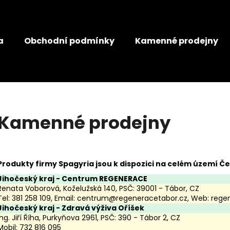
a
Obchodní podmínky
Kamenné prodejny
Co potřebujete najít?
HLEDAT
Kamenné prodejny
Doporučujeme
Produkty firmy Spagyria jsou k dispozici na celém území Če
JANČŮV JATERNÍ ČAJ
JANČŮV ŽLUČNÍ
Jihočeský kraj
- Centrum REGENERACE
99 Kč
99 Kč
Renata Voborová, Koželužská 140, PSČ: 39001 - Tábor, CZ
Tel: 381 258 109, Email:
centrum@regeneracetabor.cz
, Web:
rege
Jihočeský kraj
- Zdravá výživa Oříšek
Ing. Jiří Říha, Purkyňova 2961, PSČ: 390 - Tábor 2, CZ
Mobil: 732 816 095