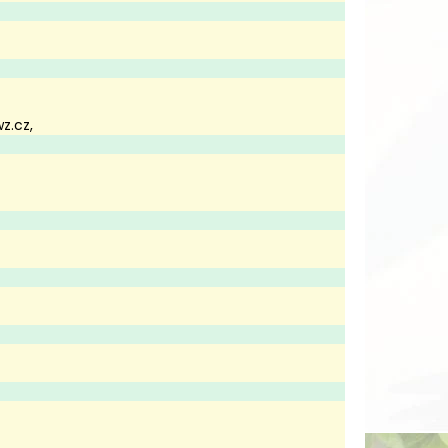
z.cz
,