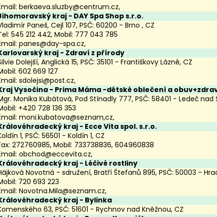
Email:
berkaeva.sluzby@centrum.cz
,
Jihomoravský kraj
- DAY Spa Shop s.r.o.
Vladimír Paneš, Cejl 107, PSČ: 60200 - Brno , CZ
Tel: 545 212 442, Mobil: 777 043 785
Email:
panes@day-spa.cz
,
Karlovarský kraj
- Zdraví z přírody
Silvie Dolejší, Anglická 15, PSČ: 35101 - Františkovy Lázně, CZ
Mobil: 602 669 127
Email:
sdolejsi@post.cz
,
Kraj Vysočina
- Prima Máma -dětské oblečení a obuv+zdrav
Mgr. Monika Kubátová, Pod Stínadly 777, PSČ: 58401 - Ledeč nad
Mobil: +420 728 136 353
Email:
moni.kubatova@seznam,cz
,
Královéhradecký kraj
- Ecce Vita spol. s.r.o.
Koldín 1, PSČ: 56501 - Koldín 1, CZ
Fax: 272760985, Mobil: 733738836, 604960838
Email:
obchod@eccevita.cz
,
Královéhradecký kraj
- Léčivé rostliny
Hájková Novotná - sdružení, Bratří Štefanů 895, PSČ: 50003 - Hra
Mobil: 720 693 223
Email:
Novotna.Mila@seznam.cz
,
Královéhradecký kraj
- Bylinka
Komenského 63, PSČ: 51601 - Rychnov nad Kněžnou, CZ