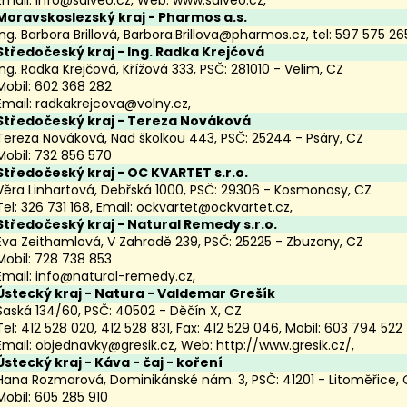
Moravskoslezský kraj
- Pharmos a.s.
Ing. Barbora Brillová,
Barbora.Brillova@pharmos.cz,
tel:
597 575 26
Středočeský kraj
- Ing. Radka Krejčová
Ing. Radka Krejčová, Křížová 333, PSČ: 281010 - Velim, CZ
Mobil: 602 368 282
Email:
radkakrejcova@volny.cz
,
Středočeský kraj
- Tereza Nováková
Tereza Nováková, Nad školkou 443, PSČ: 25244 - Psáry, CZ
Mobil: 732 856 570
Středočeský kraj
- OC KVARTET s.r.o.
Věra Linhartová, Debřská 1000, PSČ: 29306 - Kosmonosy, CZ
Tel: 326 731 168, Email:
ockvartet@ockvartet.cz
,
Středočeský kraj
- Natural Remedy s.r.o.
Eva Zeithamlová, V Zahradě 239, PSČ: 25225 - Zbuzany, CZ
Mobil: 728 738 853
Email:
info@natural-remedy.cz
,
Ústecký kraj
- Natura - Valdemar Grešík
Saská 134/60, PSČ: 40502 - Děčín X, CZ
Tel: 412 528 020, 412 528 831, Fax: 412 529 046, Mobil: 603 794 522
Email:
objednavky@gresik.cz
, Web:
http://www.gresik.cz/
,
Ústecký kraj
- Káva - čaj - koření
Hana Rozmarová, Dominikánské nám. 3, PSČ: 41201 - Litoměřice, 
Mobil: 605 285 910