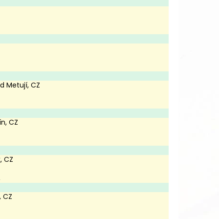
d Metují, CZ
ín, CZ
k, CZ
,
, CZ