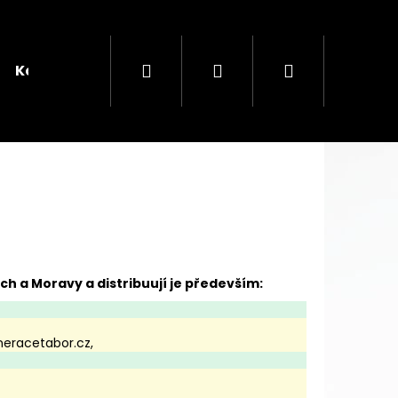
Hledat
Přihlášení
Nákupní
Kontakt
košík
ch a Moravy a distribuují je především:
Následující
KOVÝ ČAJ
neracetabor.cz
,