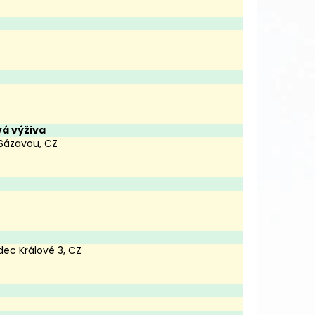
á výživa
 Sázavou, CZ
dec Králové 3, CZ