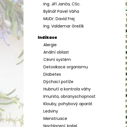
Ing. Jiří Janča, CSc.
a
Bylinář Pavel Váňa
n
MUDr. David Frej
e
Ing. Valdemar Grešík
l
Indikace
Alergie
Anální oblast
Cévní systém
Detoxikace organismu
Diabetes
Dýchací potíže
Hubnutí a kontrola váhy
Imunita, obranyschopnost
Klouby, pohybový aparát
Ledviny
Menstruace
Nachlazení, kašel