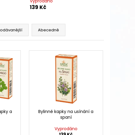
Vyprodáno
139 Kč
rodávanější
Abecedně
apky a
Bylinné kapky na usínání a
spaní
Vyprodáno
139 Kč