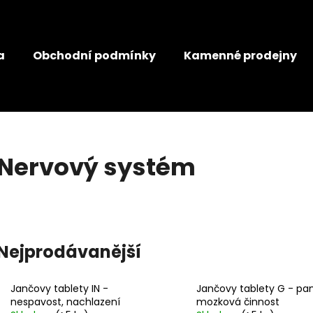
a
Obchodní podmínky
Kamenné prodejny
Co potřebujete najít?
HLEDAT
Nervový systém
Doporučujeme
JANČŮV JATERNÍ ČAJ
JANČŮV ŽLUČNÍ
Nejprodávanější
99 Kč
99 Kč
Jančovy tablety IN -
Jančovy tablety G - p
nespavost, nachlazení
mozková činnost