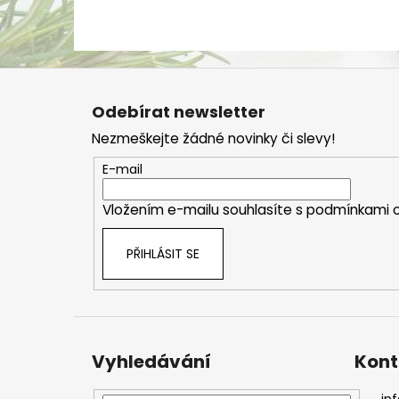
Z
á
Odebírat newsletter
p
Nezmeškejte žádné novinky či slevy!
a
t
E-mail
í
Vložením e-mailu souhlasíte s
podmínkami o
PŘIHLÁSIT SE
Vyhledávání
Kont
inf