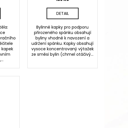
DETAIL
ěla:
Bylinné kapky pro podporu
ace
přirozeného spánku obsahují
eračního
byliny vhodné k navození a
éčitele
udržení spánku. Kapky obsahují
 a kapek
vysoce koncentrovaný výtažek
tivním
ze směsi bylin (chmel otáčivý...
..