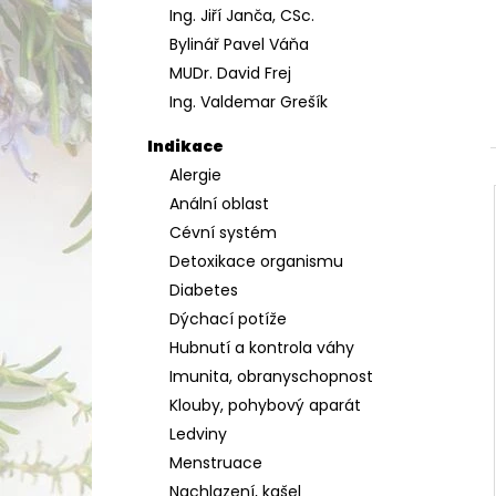
Ing. Jiří Janča, CSc.
a
Bylinář Pavel Váňa
n
MUDr. David Frej
e
Ing. Valdemar Grešík
l
Indikace
Alergie
Anální oblast
Cévní systém
Detoxikace organismu
Diabetes
Dýchací potíže
Hubnutí a kontrola váhy
Imunita, obranyschopnost
Klouby, pohybový aparát
Ledviny
Menstruace
Nachlazení, kašel