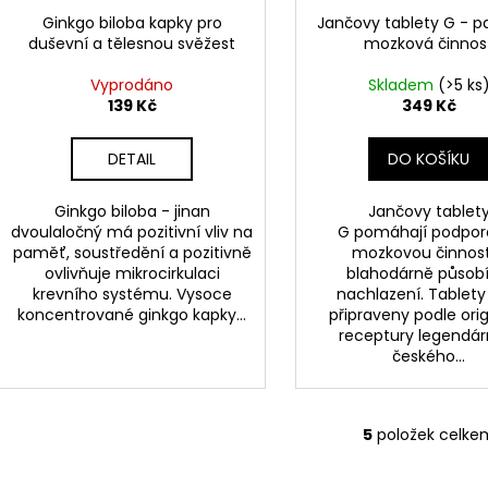
Ginkgo biloba kapky pro
Jančovy tablety G - 
duševní a tělesnou svěžest
mozková činnos
Vyprodáno
Skladem
(>5 ks
139 Kč
349 Kč
DETAIL
DO KOŠÍKU
Ginkgo biloba - jinan
Jančovy tablet
dvoulaločný má pozitivní vliv na
G pomáhají podpor
paměť, soustředění a pozitivně
mozkovou činnos
ovlivňuje mikrocirkulaci
blahodárně působí
krevního systému. Vysoce
nachlazení. Tablety
koncentrované ginkgo kapky...
připraveny podle orig
receptury legendár
českého...
5
položek celke
O
v