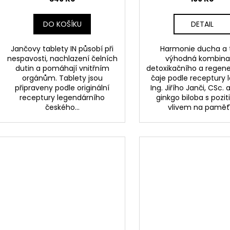
t
ů
DO KOŠÍKU
DETAIL
Jančovy tablety IN působí při
Harmonie ducha a t
nespavosti, nachlazení čelních
výhodná kombin
dutin a pomáhají vnitřním
detoxikačního a regen
orgánům. Tablety jsou
čaje podle receptury l
připraveny podle originální
Ing. Jiřího Janči, CSc.
receptury legendárního
ginkgo biloba s pozi
českého...
vlivem na paměť,.