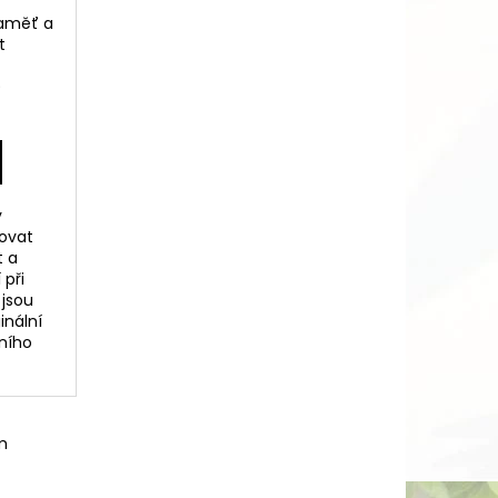
paměť a
t
)
y
ovat
t a
 při
 jsou
inální
ního
m