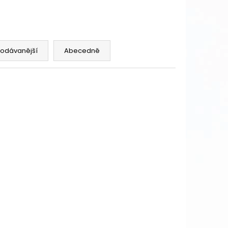
rodávanější
Abecedně