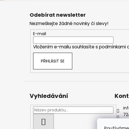
Z
á
Odebírat newsletter
p
Nezmeškejte žádné novinky či slevy!
a
t
E-mail
í
Vložením e-mailu souhlasíte s
podmínkami o
PŘIHLÁSIT SE
Vyhledávání
Kont
inf
72
Js
HLEDAT
Používáme 