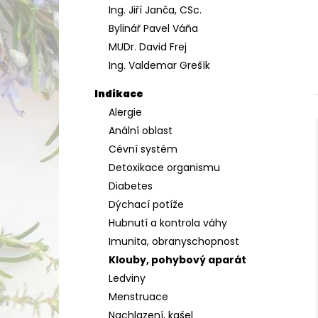
Ing. Jiří Janča, CSc.
a
Bylinář Pavel Váňa
n
MUDr. David Frej
e
Ing. Valdemar Grešík
l
Indikace
Alergie
Anální oblast
Cévní systém
Detoxikace organismu
Diabetes
Dýchací potíže
Hubnutí a kontrola váhy
Imunita, obranyschopnost
Klouby, pohybový aparát
Ledviny
Menstruace
Nachlazení, kašel