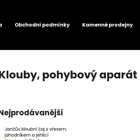
a
Obchodní podmínky
Kamenné prodejny
Co potřebujete najít?
HLEDAT
Klouby, pohybový aparát
Doporučujeme
JANČŮV JATERNÍ ČAJ
JANČŮV ŽLUČNÍ
Nejprodávanější
99 Kč
99 Kč
Jančův kloubní čaj s vřesem,
jahodníkem a jehlicí