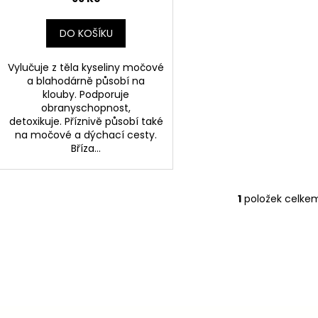
t
ů
DO KOŠÍKU
Vylučuje z těla kyseliny močové
a blahodárně působí na
klouby. Podporuje
obranyschopnost,
detoxikuje. Příznivě působí také
na močové a dýchací cesty.
Bříza...
1
položek celke
O
v
l
á
d
a
c
í