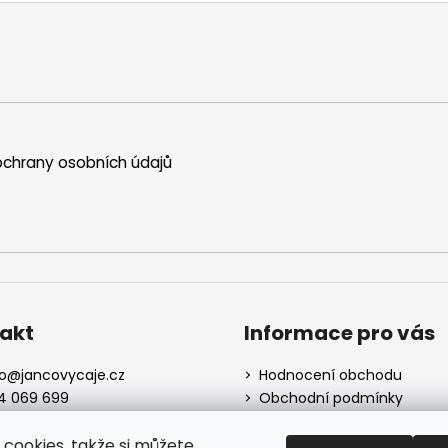
p
r
v
k
y
v
ý
chrany osobních údajů
p
i
s
u
akt
Informace pro vás
o
@
jancovycaje.cz
Hodnocení obchodu
4 069 699
Obchodní podmínky
me na Facebooku
Podmínky ochrany osobní
údajů
cookies, takže si můžete