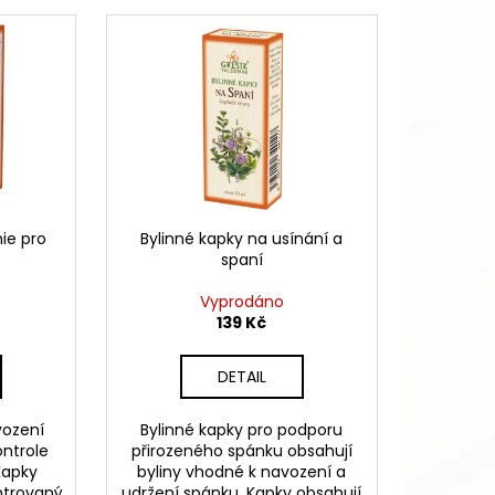
nie pro
Bylinné kapky na usínání a
spaní
Vyprodáno
139 Kč
DETAIL
vození
Bylinné kapky pro podporu
ontrole
přirozeného spánku obsahují
Kapky
byliny vhodné k navození a
ntrovaný
udržení spánku. Kapky obsahují