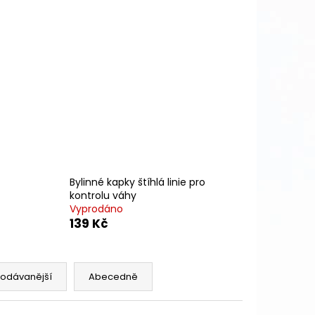
Bylinné kapky štíhlá linie pro
kontrolu váhy
Vyprodáno
139 Kč
rodávanější
Abecedně