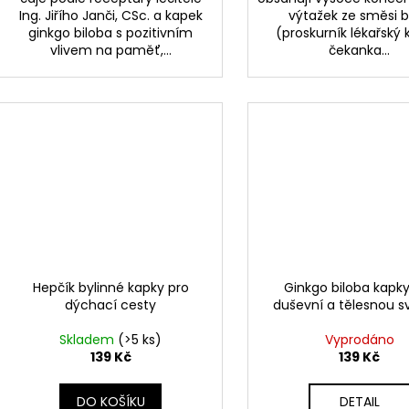
Ing. Jiřího Janči, CSc. a kapek
výtažek ze směsi b
ginkgo biloba s pozitivním
(proskurník lékařský 
vlivem na paměť,...
čekanka...
Hepčík bylinné kapky pro
Ginkgo biloba kapky
dýchací cesty
duševní a tělesnou s
Skladem
(>5 ks)
Vyprodáno
139 Kč
139 Kč
DO KOŠÍKU
DETAIL