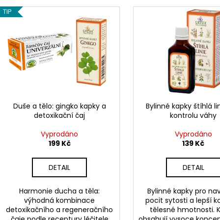
e
V
n
TIP
ý
í
p
p
i
r
s
o
p
d
r
u
o
k
d
Duše a tělo: gingko kapky a
Bylinné kapky štíhlá li
t
detoxikační čaj
kontrolu váhy
u
ů
k
Vyprodáno
Vyprodáno
t
199 Kč
139 Kč
ů
DETAIL
DETAIL
Harmonie ducha a těla:
Bylinné kapky pro na
výhodná kombinace
pocit sytosti a lepší k
detoxikačního a regeneračního
tělesné hmotnosti. 
čaje podle receptury léčitele
obsahují vysoce konce