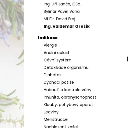
Ing. Jiří Janča, CSc.
a
Bylinář Pavel Váňa
n
MUDr. David Frej
e
Ing. Valdemar Grešík
l
Indikace
Alergie
Anální oblast
Cévní systém
Detoxikace organismu
Diabetes
Dýchací potíže
Hubnutí a kontrola váhy
Imunita, obranyschopnost
Klouby, pohybový aparát
Ledviny
Menstruace
Nachlazení, kašel