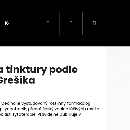
Hledat
Přihlášení
Nákupní
Kontakt
košík
a tinktury podle
Grešíka
Následující
KOVÝ ČAJ
z Děčína je vystudovaný rostlinný farmakolog
 psychotronik, přední český znalec léčivých rostlin.
blasti fytoterapie. Pravidelně publikuje v
.