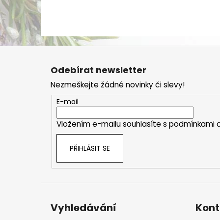
Z
á
Odebírat newsletter
p
Nezmeškejte žádné novinky či slevy!
a
t
E-mail
í
Vložením e-mailu souhlasíte s
podmínkami o
PŘIHLÁSIT SE
Vyhledávání
Kont