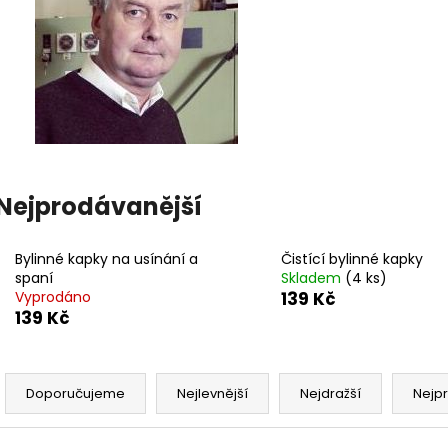
Nejprodávanější
Bylinné kapky na usínání a
Čistící bylinné kapky
spaní
Skladem
(4 ks)
Vyprodáno
139 Kč
139 Kč
Ř
a
Doporučujeme
Nejlevnější
Nejdražší
Nejp
z