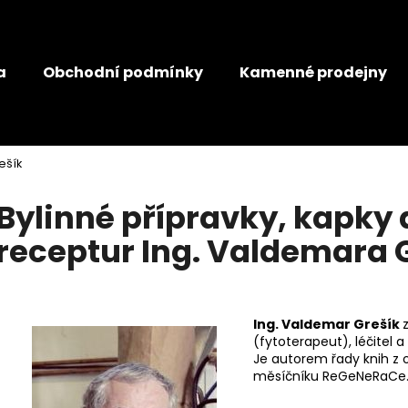
a
Obchodní podmínky
Kamenné prodejny
Co potřebujete najít?
ešík
HLEDAT
Bylinné přípravky, kapky 
receptur Ing. Valdemara 
Doporučujeme
JANČŮV JATERNÍ ČAJ
JANČŮV ŽLUČNÍ
Ing. Valdemar Grešík
99 Kč
99 Kč
(fytoterapeut), léčitel a
Je autorem řady knih z o
měsíčníku ReGeNeRaCe