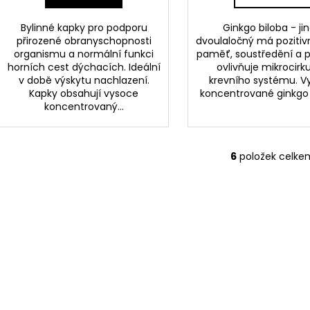
Bylinné kapky pro podporu
Ginkgo biloba - ji
přirozené obranyschopnosti
dvoulaločný má pozitivn
organismu a normální funkci
paměť, soustředění a p
horních cest dýchacích. Ideální
ovlivňuje mikrocirku
v době výskytu nachlazení.
krevního systému. V
Kapky obsahují vysoce
koncentrované ginkgo 
koncentrovaný...
6
položek celke
O
v
l
á
d
a
c
í
p
r