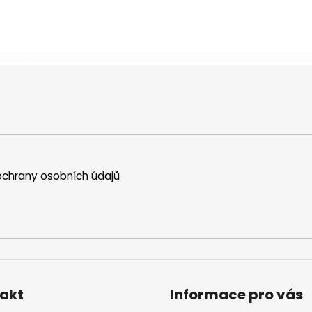
v
k
y
v
ý
p
i
s
u
chrany osobních údajů
akt
Informace pro vás