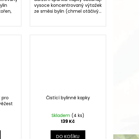
ylin
vysoce koncentrovaný výtažek
kořen,
ze směsi bylin (chmel otáčivý...
 pro
Čistící bylinné kapky
věžest
Skladem
(4 ks)
139 Kč
DO KOŠÍKU