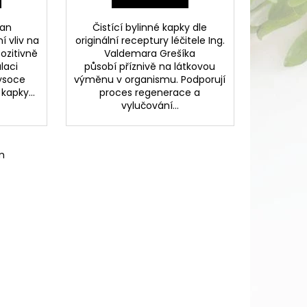
nan
Čistící bylinné kapky dle
í vliv na
originální receptury léčitele Ing.
ozitivně
Valdemara Grešíka
laci
působí příznivě na látkovou
ysoce
výměnu v organismu. Podporují
kapky...
proces regenerace a
vylučování...
m