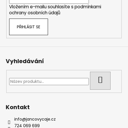
í
k
Vložením e-mailu souhlasíte s
podmínkami
y
ochrany osobních údajů
v
ý
p
PŘIHLÁSIT SE
i
s
u
Vyhledávání
HLEDAT
Kontakt
info
@
jancovycaje.cz
724 069 699