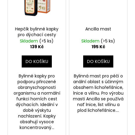
Hepčík bylinné kapky
Ancilla mast
pro dýchací cesty
Skladem
(>5 ks)
Skladem
(>5 ks)
139 Kč
195 Kč
DO KOŠÍKU
DO KOŠÍKU
Bylinné kapky pro
Bylinná mast pro péči o
podporu přirozené
anální oblast s účinným
obranyschopnosti
obsahem lichořeřišnice,
organismu a normální
lnice a vilínu. Pro výrobu
funkci horních cest
masti Ancilla se používá
dýchacích. Ideální v
nať lnice, list vilínu a
době výskytu
plod lichořeřišnice....
nachlazení. Kapky
obsahují vysoce
koncentrovaný...