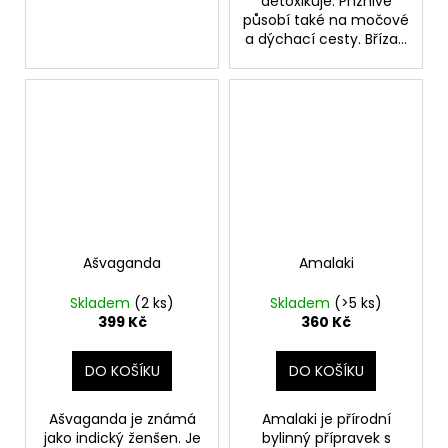
detoxikuje. Příznivě
působí také na močové
a dýchací cesty. Bříza...
Ašvaganda
Amalaki
Skladem
(2 ks)
Skladem
(>5 ks)
399 Kč
360 Kč
DO KOŠÍKU
DO KOŠÍKU
Ašvaganda je známá
Amalaki je přírodní
jako indický ženšen. Je
bylinný přípravek s