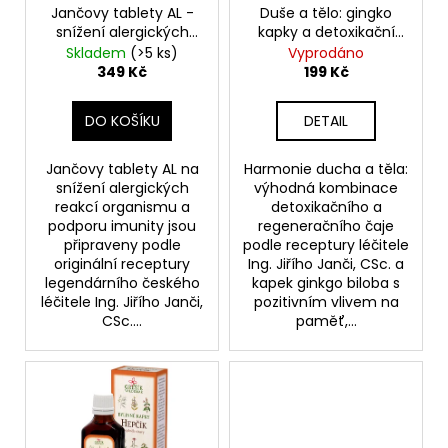
č
o
Jančovy tablety AL -
Duše a tělo: gingko
t
u
snížení alergických
kapky a detoxikační
d
ů
j
reakcí
čaj
Skladem
(>5 ks)
Vyprodáno
u
e
349 Kč
199 Kč
m
k
e
t
DO KOŠÍKU
DETAIL
ů
JANČŮV
ČAJ
Jančovy tablety AL na
Harmonie ducha a těla:
PRO
snížení alergických
výhodná kombinace
ŽENY
reakcí organismu a
detoxikačního a
podporu imunity jsou
regeneračního čaje
99
připraveny podle
podle receptury léčitele
Kč
originální receptury
Ing. Jiřího Janči, CSc. a
legendárního českého
kapek ginkgo biloba s
léčitele Ing. Jiřího Janči,
pozitivním vlivem na
CSc....
paměť,...