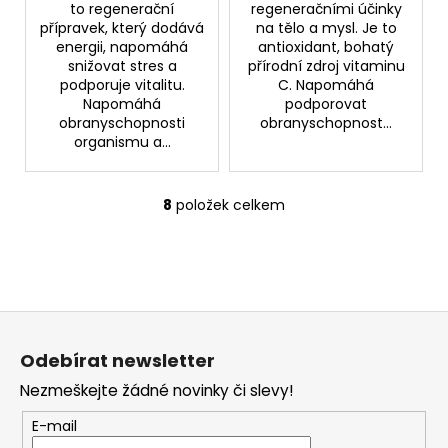
to regenerační
regeneračními účinky
přípravek, který dodává
na tělo a mysl. Je to
energii, napomáhá
antioxidant, bohatý
snižovat stres a
přírodní zdroj vitaminu
podporuje vitalitu.
C. Napomáhá
Napomáhá
podporovat
obranyschopnosti
obranyschopnost...
organismu a...
8
položek celkem
O
v
l
á
d
Z
a
á
c
Odebírat newsletter
í
p
p
Nezmeškejte žádné novinky či slevy!
a
r
t
E-mail
v