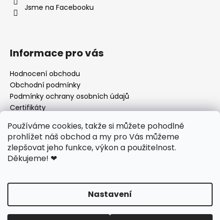
Jsme na Facebooku
Informace pro vás
Hodnocení obchodu
Obchodní podmínky
Podmínky ochrany osobních údajů
Certifikáty
Používané byliny
Používáme cookies, takže si můžete pohodlně
Odstoupení od kupní smlouvy
prohlížet náš obchod a my pro Vás můžeme
zlepšovat jeho funkce, výkon a použitelnost.
Děkujeme!
❤
Facebook
Nastavení
Vytvořil Shoptet