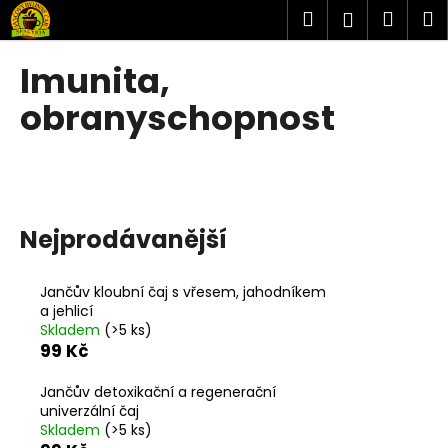
K
Přejít
Hledat
Náku
M
Přihlášen
na
o
obsah
Zpět
Zpět
košík
š
Imunita,
í
C
obranyschopnost
k
o
p
o
t
ř
Nejprodávanější
e
b
Jančův kloubní čaj s vřesem, jahodníkem
u
a jehlicí
Skladem
(>5 ks)
j
99 Kč
e
t
Jančův detoxikační a regenerační
univerzální čaj
e
Skladem
(>5 ks)
n