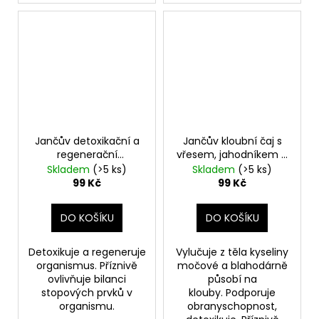
Jančův detoxikační a
Jančův kloubní čaj s
regenerační
vřesem, jahodníkem a
univerzální čaj
jehlicí
Skladem
(>5 ks)
Skladem
(>5 ks)
99 Kč
99 Kč
DO KOŠÍKU
DO KOŠÍKU
Detoxikuje a regeneruje
Vylučuje z těla kyseliny
organismus. Příznivě
močové a blahodárně
ovlivňuje bilanci
působí na
stopových prvků v
klouby. Podporuje
organismu.
obranyschopnost,