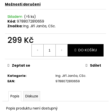
č
Možnosti doručení
u
j
e
Skladem
(>5 ks)
Kód:
9788072810659
m
Značka:
Ing. Jiří Janča, CSc.
e
299 Kč
JANČOVY
TABLETY
AL
Měrná
DO KOŠÍKU
-
cena:
SNÍŽENÍ
ALERGICKÝCH
REAKCÍ
Zeptat se
Sdílet
349
Kč
Kategorie
:
Ing. Jiří Janča, CSc.
EAN
:
9788072810659
Popis
Diskuze
Popis produktu není dostupný