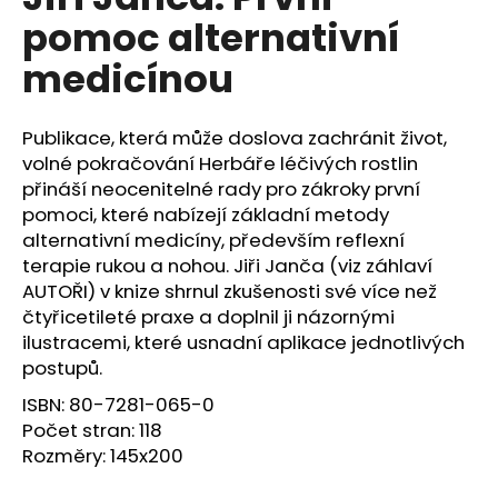
je
a
pomoc alternativní
0,0
z
j
medicínou
5
í
hvězdiček.
t
Publikace, která může doslova zachránit život,
?
volné pokračování Herbáře léčivých rostlin
přináší neocenitelné rady pro zákroky první
pomoci, které nabízejí základní metody
alternativní medicíny, především reflexní
HLEDAT
terapie rukou a nohou. Jiři Janča (viz záhlaví
AUTOŘI) v knize shrnul zkušenosti své více než
čtyřicetileté praxe a doplnil ji názornými
ilustracemi, které usnadní aplikace jednotlivých
D
postupů.
o
p
ISBN:
80-7281-065-0
o
Počet stran:
118
r
Rozměry:
145x200
u