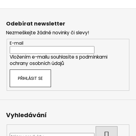
Z
á
Odebírat newsletter
p
Nezmeškejte žádné novinky či slevy!
a
t
E-mail
í
Vložením e-mailu souhlasíte s
podmínkami
ochrany osobních údajů
PŘIHLÁSIT SE
Vyhledávání
HLEDAT