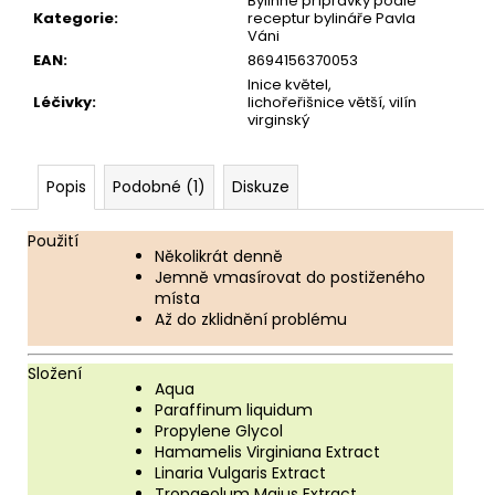
Bylinné přípravky podle
Kategorie
:
receptur bylináře Pavla
Váni
EAN
:
8694156370053
lnice květel,
Léčivky
:
lichořeřišnice větší, vilín
virginský
Popis
Podobné (1)
Diskuze
Použití
Několikrát denně
Jemně vmasírovat do postiženého
místa
Až do zklidnění problému
Složení
Aqua
Paraffinum liquidum
Propylene Glycol
Hamamelis Virginiana Extract
Linaria Vulgaris Extract
Tropaeolum Majus Extract