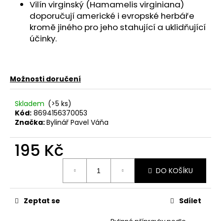
č
Vilín virginský (Hamamelis virginiana)
u
doporučují americké i evropské herbáře
j
kromě jiného pro jeho stahující a uklidňující
e
účinky.
m
e
JANČŮV
Možnosti doručení
ČAJ
PRO
ŽENY
Skladem
(>5 ks)
Kód:
8694156370053
99
Kč
Značka:
Bylinář Pavel Váňa
195 Kč
Měrná
DO KOŠÍKU
cena:
Zeptat se
Sdílet