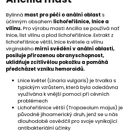
je
a
0,0
z
j
Bylinná
mast pro péči o anální oblast
s
5
účinným obsahem
lichořeřišnice, lnice a
í
hvězdiček.
vilínu.
Pro výrobu masti Ancilla se používá nať
t
lnice, list vilínu a plod lichořeřišnice. Extrakt z
?
lichořeřišnice větší, lnice květele a vilínu
virginského
mírní svědění v anální oblasti,
posiluje přirozenou obranyschopnost,
uklidňuje zcitlivělou pokožku a pomáhá
předcházet vzniku hemoroidů.
HLEDAT
Lnice květel (Linaria vulgaris) je trvalka s
typickým vzrůstem, která byla odedávna
D
využívána k vnější pomoci při cévních
o
problémech
p
Lichořeřišnice větší (Tropaeolum majus) je
o
původně jihoamerický druh, jenž se u nás
r
dlouhodobě osvědčil pro svoje vynikající
u
antibakteriální účinky