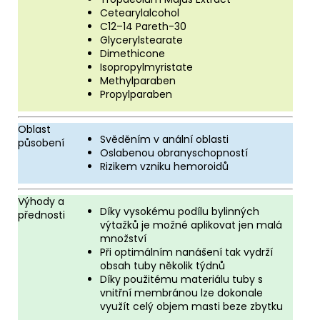
Cetearylalcohol
C12–14 Pareth-30
Glycerylstearate
Dimethicone
Isopropylmyristate
Methylparaben
Propylparaben
Oblast
Svěděním v anální oblasti
působení
Oslabenou obranyschopností
Rizikem vzniku hemoroidů
Výhody a
Díky vysokému podílu bylinných
přednosti
výtažků je možné aplikovat jen malá
množství
Při optimálním nanášení tak vydrží
obsah tuby několik týdnů
Díky použitému materiálu tuby s
vnitřní membránou lze dokonale
využít celý objem masti beze zbytku