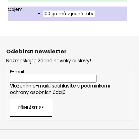
Objem
100 gramů v jedné tubě
Z
á
Odebírat newsletter
p
Nezmeškejte žádné novinky či slevy!
a
t
E-mail
í
Vložením e-mailu souhlasíte s
podmínkami
ochrany osobních údajů
PŘIHLÁSIT SE