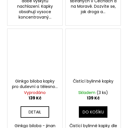
době výskytu
sbíraných v Čechách a
nachlazení. Kapky
na Moravě. Dozvíte se,
obsahují vysoce
jak droga a...
koncentrovaný...
Ginkgo biloba kapky
Čistící bylinné kapky
pro duševní a tělesnou
svěžest
Vyprodáno
Skladem
(3 ks)
139 Kč
139 Kč
DETAIL
DO KOŠÍKU
Ginkgo biloba - jinan
Čistící bylinné kapky dle