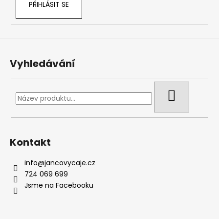
PŘIHLÁSIT SE
y
v
ý
p
i
s
Vyhledávání
u
HLEDAT
Kontakt
info
@
jancovycaje.cz
724 069 699
Jsme na Facebooku