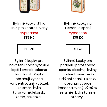
o
s
a
d
p
j
u
r
í
k
o
t
Bylinné kapky štíhlá
Bylinné kapky na
t
linie pro kontrolu váhy
usínání a spaní
d
?
ů
Vyprodáno
Vyprodáno
u
139 Kč
139 Kč
k
t
DETAIL
DETAIL
ů
HLEDAT
Bylinné kapky pro
Bylinné kapky pro
navození pocit sytosti a
podporu přirozeného
lepší kontrole tělesné
spánku obsahují byliny
hmotnosti. Kapky
vhodné k navození a
D
obsahují vysoce
udržení spánku. Kapky
o
koncentrovaný výtažek
obsahují vysoce
p
ze směsi bylin
koncentrovaný výtažek
o
(proskurník lékařský
ze směsi bylin (chmel
r
kořen, čekanka...
otáčivý...
u