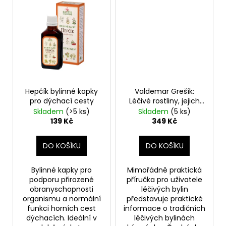
č
u
j
e
m
e
JANČŮV
ČAJ
Hepčík bylinné kapky
Valdemar Grešík:
NA
pro dýchací cesty
Léčivé rostliny, jejich
PROSTATU
vlastnosti, účinky a
PRO
Skladem
(>5 ks)
Skladem
(5 ks)
MUŽE
použití
139 Kč
349 Kč
99
Kč
DO KOŠÍKU
DO KOŠÍKU
Bylinné kapky pro
Mimořádně praktická
podporu přirozené
příručka pro uživatele
obranyschopnosti
léčivých bylin
organismu a normální
představuje praktické
funkci horních cest
informace o tradičních
dýchacích. Ideální v
léčivých bylinách