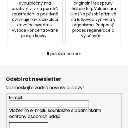
dvoulaločný má
originální receptury
pozitivní vliv na paměť,
léčitele Ing. Valdemara
soustředění a pozitivně
Grešíka působí příznivě
ovlivňuje mikrocirkulaci
na látkovou výměnu v
krevního systému.
organismu. Podporují
Vysoce koncentrované
proces regenerace a
ginkgo kapky...
vylučování...
6
položek celkem
O
v
Z
l
á
á
Odebírat newsletter
d
p
a
Nezmeškejte žádné novinky či slevy!
a
c
t
E-mail
í
í
p
Vložením e-mailu souhlasíte s
podmínkami
r
ochrany osobních údajů
v
k