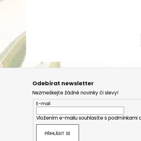
Z
á
Odebírat newsletter
p
Nezmeškejte žádné novinky či slevy!
a
t
E-mail
í
Vložením e-mailu souhlasíte s
podmínkami o
PŘIHLÁSIT SE