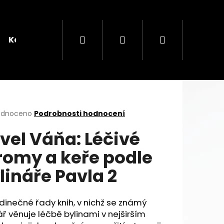
Hledat
Přihlášení
Nákupní
Kontakt
košík
rné
odnoceno
Podrobnosti hodnocení
cení
vel Váňa: Léčivé
ktu
romy a keře podle
Následující
KOVÝ ČAJ
lináře Pavla 2
ček.
dinečné řady knih, v nichž se známý
ář věnuje léčbě bylinami v nejširším