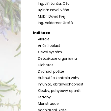
Ing. Jiří Janča, CSc.
a
Bylinář Pavel Váňa
n
MUDr. David Frej
e
Ing. Valdemar Grešík
l
Indikace
Alergie
Anální oblast
Cévní systém
Detoxikace organismu
Diabetes
Dýchací potíže
Hubnutí a kontrola váhy
Imunita, obranyschopnost
Klouby, pohybový aparát
Ledviny
Menstruace
Nachlazení, kašel