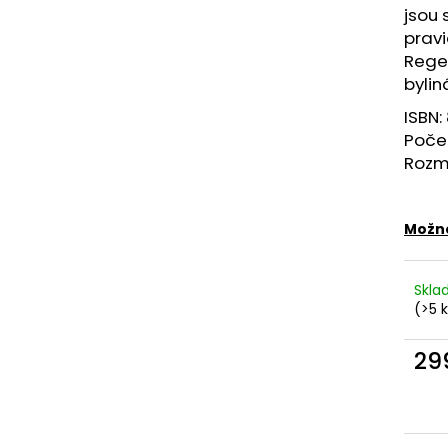
jsou 
pravi
Rege
bylin
ISBN:
Počet
Rozm
Možno
Skl
(>5 
29
Měr
cena