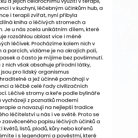
ku a jejich celoročnímu využití v terapii,
nci i v kuchyni, léčebným účinkům hub, a
ce i terapii zvířat, nyní přibyla
ílná kniha o léčivých stromech a
h. Je u nás zcela unikátním dílem, které
e rozsáhlou oblast více i méně
ch léčivek. Procházíme kolem nich v
h a parcích, vídáme je na okrajích polí,
 pasek a často je míjíme bez povšimnutí.
z nich však obsahuje přírodní látky,
 jsou pro lidský organismus
raditelné a jež účinně pomáhají v
nci a léčbě celé řady civilizačních
í. Léčivé stromy a keře podle bylináře
 vycházejí z poznatků moderní
erapie a navazují na nejlepší tradice
ého léčitelství u nás i ve světě. Proto se
 zasvěceného popisu léčivých účinků a
tí květů, listů, plodů, kůry nebo kořenů
míte i s legendami a pověstmi, které