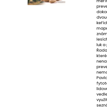
měřít
preve
dokon
dvoud
keříc
mapuj
známý
lesíc
luk a
Řada 
které
nenah
preve
nemoc
Pavla
fytot
lidov
vedle
využi
sezná