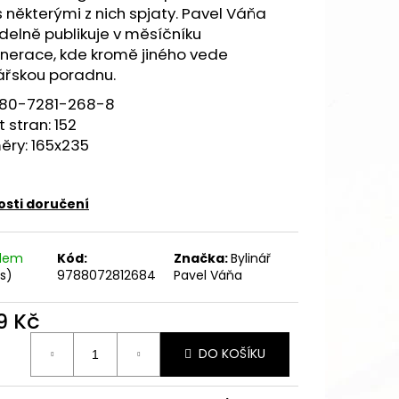
s některými z nich spjaty. Pavel Váňa
delně publikuje v měsíčníku
nerace, kde kromě jiného vede
ářskou poradnu.
80-7281-268-8
 stran:
152
ěry:
165x235
sti doručení
adem
Kód:
Značka:
Bylinář
ks)
9788072812684
Pavel Váňa
9 Kč
ná
DO KOŠÍKU
: