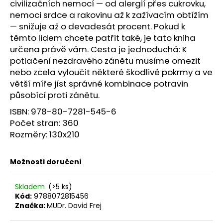
č
civilizačních nemocí — od alergií přes cukrovku,
u
nemoci srdce a rakovinu až k zažívacím obtížím
j
— snižuje až o devadesát procent. Pokud k
e
těmto lidem chcete patřit také, je tato kniha
m
určena právě vám. Cesta je jednoduchá: K
e
potlačení nezdravého zánětu musíme omezit
nebo zcela vyloučit některé škodlivé pokrmy a ve
JANČŮV
větší míře jíst správné kombinace potravin
DETOXIKAČNÍ
A
působící proti zánětu.
REGENERAČNÍ
UNIVERZÁLNÍ
ISBN:
978-80-7281-545-6
ČAJ
Počet stran:
360
99
Rozměry:
130x210
Kč
Možnosti doručení
Skladem
(>5 ks)
Kód:
9788072815456
Značka:
MUDr. David Frej