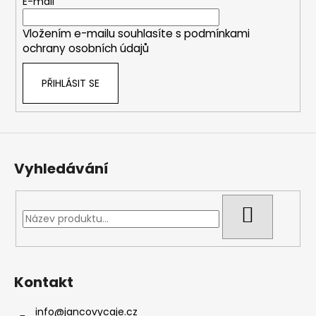
t
E-mail
í
Vložením e-mailu souhlasíte s
podmínkami
ochrany osobních údajů
PŘIHLÁSIT SE
Vyhledávání
HLEDAT
Kontakt
info
@
jancovycaje.cz