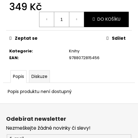
349 Kč
Měrná
DO KOŠÍKU
cena:
Zeptat se
Sdílet
Kategorie
:
Knihy
EAN
:
9788072815456
Popis
Diskuze
Popis produktu není dostupný
Z
á
Odebírat newsletter
p
Nezmeškejte žádné novinky či slevy!
a