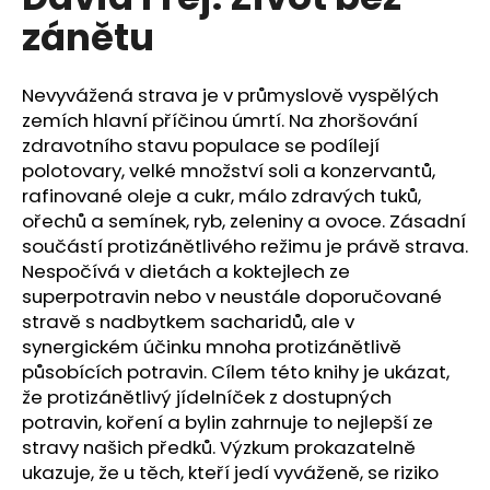
je
a
zánětu
0,0
z
j
5
í
hvězdiček.
Nevyvážená strava je v průmyslově vyspělých
t
zemích hlavní příčinou úmrtí. Na zhoršování
?
zdravotního stavu populace se podílejí
polotovary, velké množství soli a konzervantů,
rafinované oleje a cukr, málo zdravých tuků,
ořechů a semínek, ryb, zeleniny a ovoce. Zásadní
součástí protizánětlivého režimu je právě strava.
HLEDAT
Nespočívá v dietách a koktejlech ze
superpotravin nebo v neustále doporučované
stravě s nadbytkem sacharidů, ale v
synergickém účinku mnoha protizánětlivě
D
o
působících potravin. Cílem této knihy je ukázat,
p
že protizánětlivý jídelníček z dostupných
o
potravin, koření a bylin zahrnuje to nejlepší ze
r
stravy našich předků. Výzkum prokazatelně
u
ukazuje, že u těch, kteří jedí vyváženě, se riziko