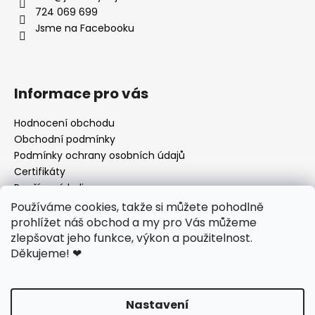
724 069 699
Jsme na Facebooku
Informace pro vás
Hodnocení obchodu
Obchodní podmínky
Podmínky ochrany osobních údajů
Certifikáty
Používané byliny
Odstoupení od kupní smlouvy
Používáme cookies, takže si můžete pohodlně
prohlížet náš obchod a my pro Vás můžeme
zlepšovat jeho funkce, výkon a použitelnost.
Děkujeme!
❤
Facebook
Jančovy čaje
Nastavení