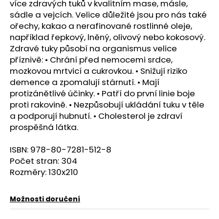
č
více zdravých tuků v kvalitním mase, másle,
u
sádle a vejcích. Velice důležité jsou pro nás také
j
ořechy, kakao a nerafinované rostlinné oleje,
e
například řepkový, lněný, olivový nebo kokosový.
m
Zdravé tuky působí na organismus velice
e
příznivě: • Chrání před nemocemi srdce,
mozkovou mrtvicí a cukrovkou. • Snižují riziko
JANČŮV
demence a zpomalují stárnutí. • Mají
KLOUBNÍ
ČAJ
protizánětlivé účinky. • Patří do první linie boje
S
proti rakovině. • Nezpůsobují ukládání tuku v těle
VŘESEM,
a podporují hubnutí. • Cholesterol je zdraví
JAHODNÍKEM
A
prospěšná látka.
JEHLICÍ
99
ISBN:
978-80-7281-512-8
Kč
Počet stran:
304
Rozměry:
130x210
Možnosti doručení