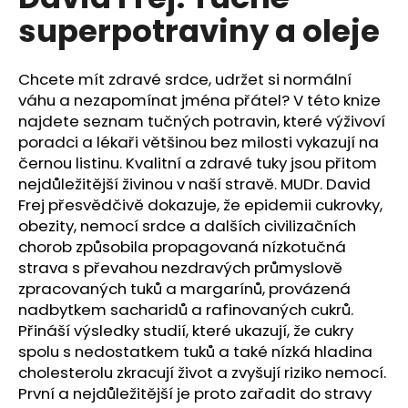
je
a
superpotraviny a oleje
0,0
z
j
5
í
hvězdiček.
Chcete mít zdravé srdce, udržet si normální
t
váhu a nezapomínat jména přátel? V této knize
?
najdete seznam tučných potravin, které výživoví
poradci a lékaři většinou bez milosti vykazují na
černou listinu. Kvalitní a zdravé tuky jsou přitom
nejdůležitější živinou v naší stravě. MUDr. David
Frej přesvědčivě dokazuje, že epidemii cukrovky,
HLEDAT
obezity, nemocí srdce a dalších civilizačních
chorob způsobila propagovaná nízkotučná
strava s převahou nezdravých průmyslově
zpracovaných tuků a margarínů, provázená
D
o
nadbytkem sacharidů a rafinovaných cukrů.
p
Přináší výsledky studií, které ukazují, že cukry
o
spolu s nedostatkem tuků a také nízká hladina
r
cholesterolu zkracují život a zvyšují riziko nemocí.
u
První a nejdůležitější je proto zařadit do stravy