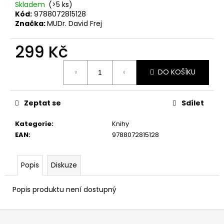
Skladem
(>5 ks)
Kód:
9788072815128
Značka:
MUDr. David Frej
299 Kč
Měrná
DO KOŠÍKU
cena:
Zeptat se
Sdílet
Kategorie
:
Knihy
EAN
:
9788072815128
Popis
Diskuze
Popis produktu není dostupný
Z