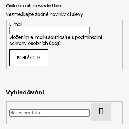
á
Odebírat newsletter
p
Nezmeškejte žádné novinky či slevy!
a
t
E-mail
í
Vložením e-mailu souhlasíte s
podmínkami
ochrany osobních údajů
PŘIHLÁSIT SE
Vyhledávání
HLEDAT